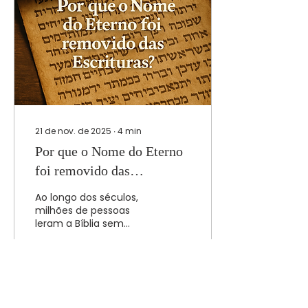
21 de nov. de 2025
∙
4
min
Por que o Nome do Eterno
foi removido das
Escrituras?
Ao longo dos séculos,
milhões de pessoas
leram a Bíblia sem
perceber uma verdade
silenciosa, mas
profunda: o Nome do
Pai aparecia milhares de
vezes nas Escrituras
88
1
6
antigas e, com o passar