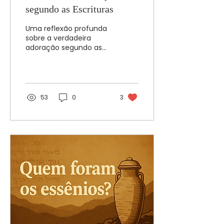
segundo as Escrituras
Uma reflexão profunda
sobre a verdadeira
adoração segundo as
Escrituras. Aqui,
retomamos o que o
Altíssimo sempre pediu:
sinceridade, obediência
e vida como oferta,
53
0
3
muito além de ritos e
emoções.