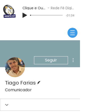
Clique e Ouça
Rede Fé Digital
-01:04
Mais ações
Seguir
Escritor
Tiago Farias
Comunicador