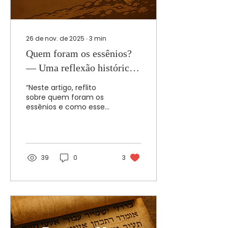
26 de nov. de 2025
∙
3
min
Quem foram os essênios?
— Uma reflexão histórica
para entendermos o cenário
“Neste artigo, reflito
da fé no tempo do Salvador
sobre quem foram os
essênios e como esse
grupo silencioso,
dedicado à pureza e ao
estudo das Escrituras,
ajuda a entender o
cenário espiritual do
39
0
3
tempo do Salvador. A
história deles ilumina
questões que ainda
falam ao discípulo de
hoje.”